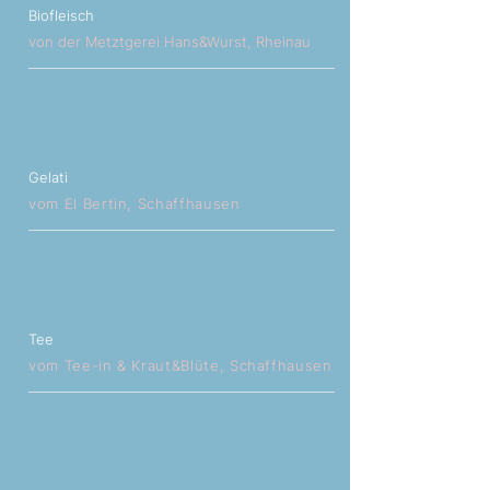
Biofleisch
von der Metztgerei Hans&Wurst, Rheinau
Gelati
vom El Bertin, Schaffhausen
Tee
vom Tee-in & Kraut&Blüte, Schaffhausen