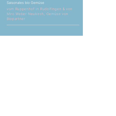
Saisonales bio Gemüse
vom Ruppenhof in Rudolfingen & von
Miro Weber Neukirch, Gemüse von
Biopartner
Wechselnde Weine
von Tanner FeinWeinSein Schaffhausen,
Markus Ruch Neunkirch, Herter Wein
Winterthur & Stoll Osterfingen
ESSENSLISTE
GETRÄNKELISTE